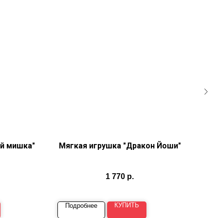
й мишка"
Мягкая игрушка "Дракон Йоши"
Мяг
1 770
р.
КУПИТЬ
Подробнее
П