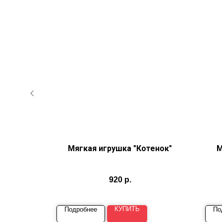
аски"
Мягкая игрушка "Котенок"
М
920
р.
КУПИТЬ
Подробнее
По